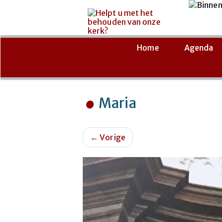
Ga
naar
de
Home
Agenda
inhoud
Maria
←
Vorige