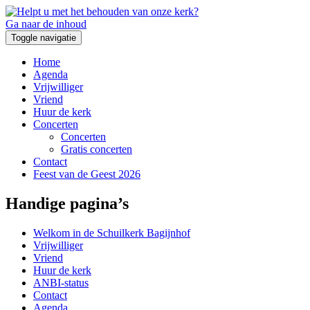
Ga naar de inhoud
Toggle navigatie
Home
Agenda
Vrijwilliger
Vriend
Huur de kerk
Concerten
Concerten
Gratis concerten
Contact
Feest van de Geest 2026
Handige pagina’s
Welkom in de Schuilkerk Bagijnhof
Vrijwilliger
Vriend
Huur de kerk
ANBI-status
Contact
Agenda