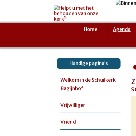
Ga
naar
de
Home
Agenda
inhoud
Handige pagina’s
Welkom in de Schuilkerk
Z
s
Bagijnhof
Vrijwilliger
Vriend