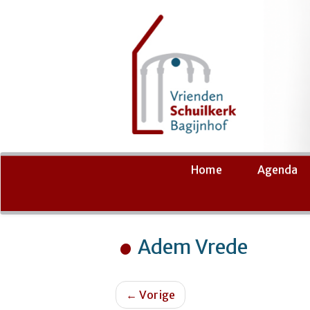
Ga
Home
Agenda
naar
de
inhoud
Adem Vrede
←
Vorige