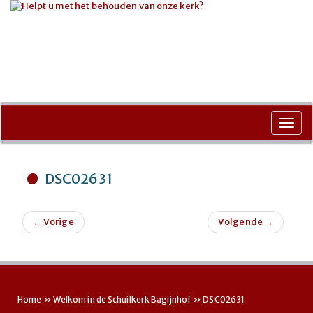
Ga
naar
Toggl
de
navig
inhoud
DSC02631
←
Vorige
Volgende
→
Home
»
Welkom in de Schuilkerk Bagijnhof
»
DSC02631