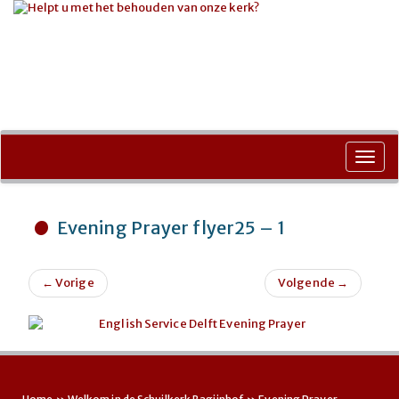
Ga
naar
Toggl
de
navig
inhoud
Evening Prayer flyer25 – 1
←
Vorige
Volgende
→