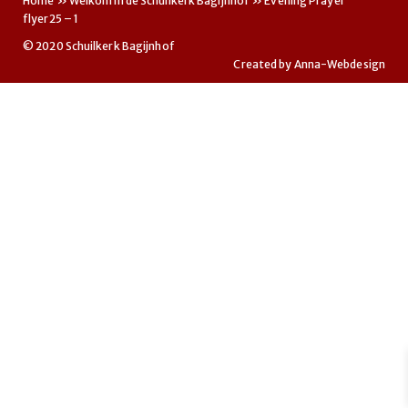
Home
»
Welkom in de Schuilkerk Bagijnhof
»
Evening Prayer
flyer25 – 1
© 2020 Schuilkerk Bagijnhof
Created by
Anna-Webdesign