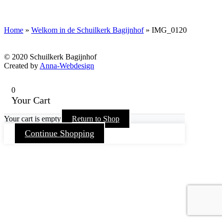
Home
»
Welkom in de Schuilkerk Bagijnhof
»
IMG_0120
© 2020 Schuilkerk Bagijnhof
Created by
Anna-Webdesign
0
Your Cart
Your cart is empty
Return to Shop
Continue Shopping