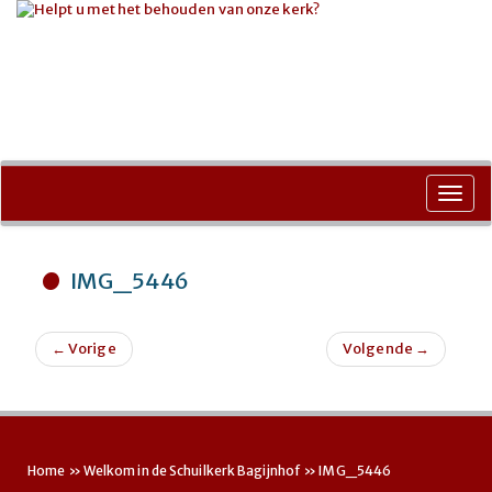
Ga
naar
Toggl
de
navig
inhoud
IMG_5446
←
Vorige
Volgende
→
Home
»
Welkom in de Schuilkerk Bagijnhof
»
IMG_5446