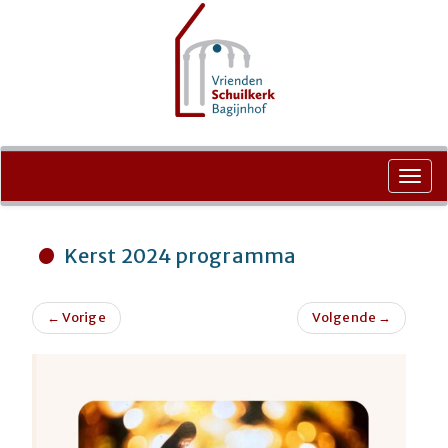
Ga
naar
Toggl
de
navig
inhoud
Kerst 2024 programma
←
Vorige
Volgende
→