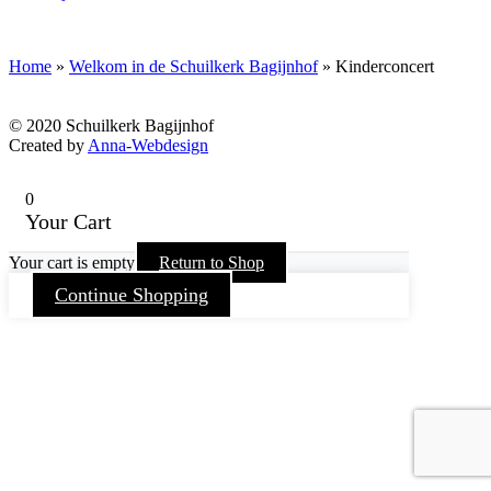
Home
»
Welkom in de Schuilkerk Bagijnhof
»
Kinderconcert
© 2020 Schuilkerk Bagijnhof
Created by
Anna-Webdesign
0
Your Cart
Your cart is empty
Return to Shop
Continue Shopping