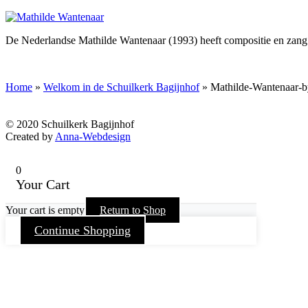
De Nederlandse Mathilde Wantenaar (1993) heeft compositie en zang g
Home
»
Welkom in de Schuilkerk Bagijnhof
»
Mathilde-Wantenaar-
© 2020 Schuilkerk Bagijnhof
Created by
Anna-Webdesign
0
Your Cart
Your cart is empty
Return to Shop
Continue Shopping