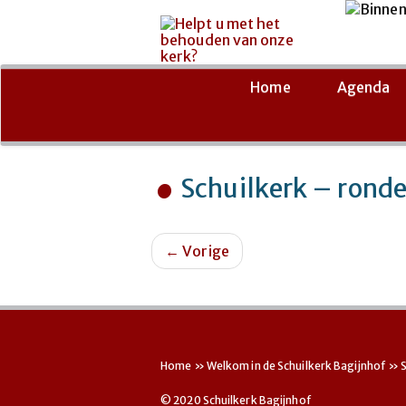
Ga
naar
de
Home
Agenda
inhoud
Schuilkerk – ronde
←
Vorige
Home
»
Welkom in de Schuilkerk Bagijnhof
»
© 2020 Schuilkerk Bagijnhof