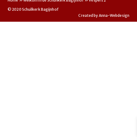
Home
»
Welkom in de Schuilkerk Bagijnhof
»
Vespers 2
© 2020 Schuilkerk Bagijnhof
Created by
Anna-Webdesign