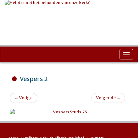
Ga
naar
Toggl
de
navig
inhoud
Vespers 2
←
Vorige
Volgende
→