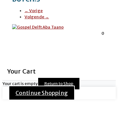
←
Vorige
Volgende
→
0
Home
»
ABA TAANO. DELFT 04.06.2025. DUTCH.S
© 2020 Schuilkerk Bagijnhof
Your Cart
Created by
Anna-Webdesign
Your cart is empty
Return to Shop
Continue Shopping