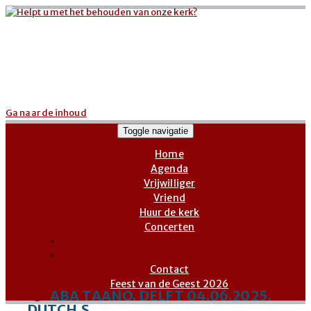
Ga naar de inhoud
Toggle navigatie
Home
Agenda
Vrijwilliger
Vriend
Huur de kerk
Concerten
Concerten
Gratis concerten
Contact
Feest van de Geest 2026
ABA TAANO. DELFT 04.06.2025.
DUTCH.S