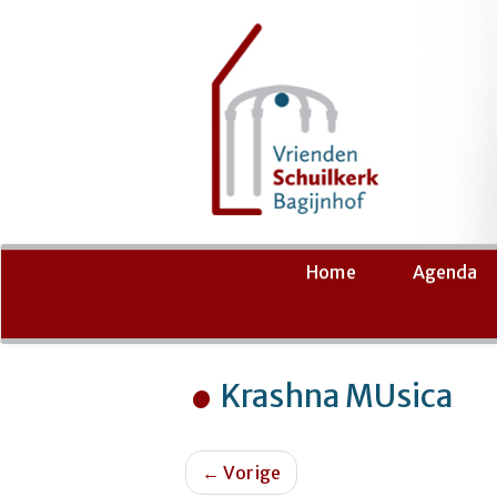
Ga
Home
Agenda
naar
de
inhoud
Krashna MUsica
←
Vorige