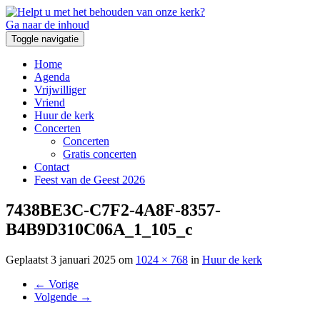
Ga naar de inhoud
Toggle navigatie
Home
Agenda
Vrijwilliger
Vriend
Huur de kerk
Concerten
Concerten
Gratis concerten
Contact
Feest van de Geest 2026
7438BE3C-C7F2-4A8F-8357-
B4B9D310C06A_1_105_c
Geplaatst
3 januari 2025
om
1024 × 768
in
Huur de kerk
←
Vorige
Volgende
→