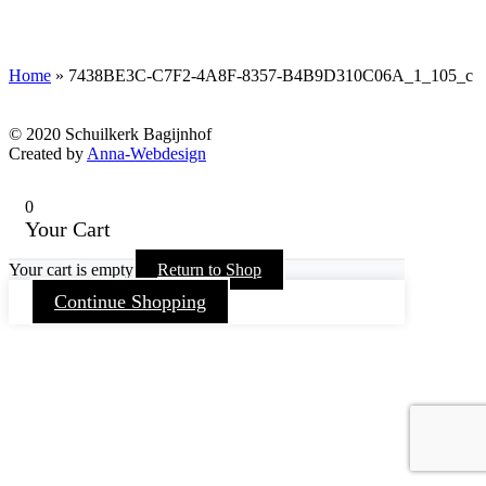
Home
»
7438BE3C-C7F2-4A8F-8357-B4B9D310C06A_1_105_c
© 2020 Schuilkerk Bagijnhof
Created by
Anna-Webdesign
0
Your Cart
Your cart is empty
Return to Shop
Continue Shopping