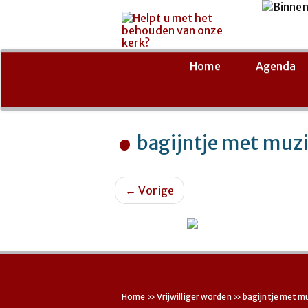
Ga
naar
de
Home
Agenda
inhoud
bagijntje met muz
←
Vorige
Home
»
Vrijwilliger worden
»
bagijntje met m