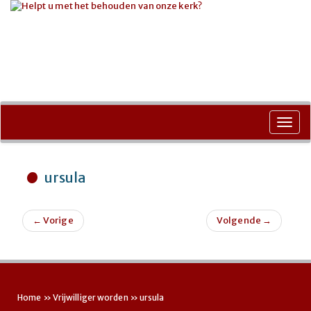
Ga
naar
Toggl
de
navig
inhoud
ursula
←
Vorige
Volgende
→
Home
»
Vrijwilliger worden
»
ursula