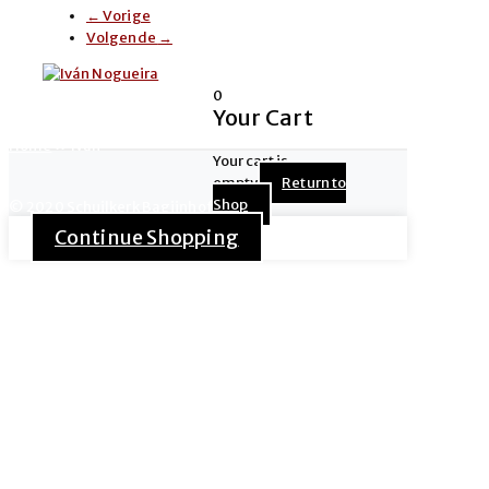
←
Vorige
Volgende
→
0
Created by
Anna-Webdesign
Your Cart
Home
»
Ivan
Your cart is
empty
Return to
Shop
© 2020 Schuilkerk Bagijnhof
Continue Shopping