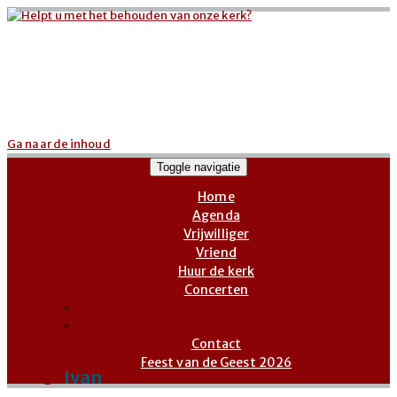
Ga naar de inhoud
Toggle navigatie
Home
Agenda
Vrijwilliger
Vriend
Huur de kerk
Concerten
Concerten
Gratis concerten
Contact
Feest van de Geest 2026
Ivan