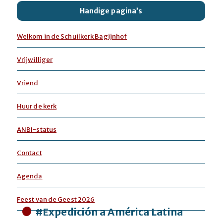
Handige pagina’s
Welkom in de Schuilkerk Bagijnhof
Vrijwilliger
Vriend
Huur de kerk
ANBI-status
Contact
Agenda
Feest van de Geest 2026
#Expedición a América Latina