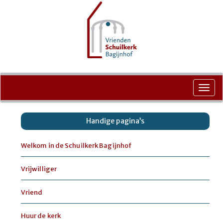
Ga
naar
Toggl
de
navig
inhoud
Handige pagina’s
Welkom in de Schuilkerk Bagijnhof
Vrijwilliger
Vriend
Huur de kerk