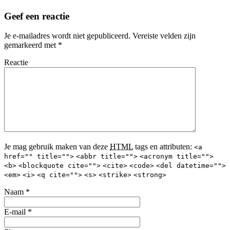
Geef een reactie
Je e-mailadres wordt niet gepubliceerd.
Vereiste velden zijn
gemarkeerd met
*
Reactie
Je mag gebruik maken van deze
HTML
tags en attributen:
<a
href="" title="">
<abbr title="">
<acronym title="">
<b>
<blockquote cite="">
<cite>
<code>
<del datetime="">
<em>
<i>
<q cite="">
<s>
<strike>
<strong>
Naam
*
E-mail
*